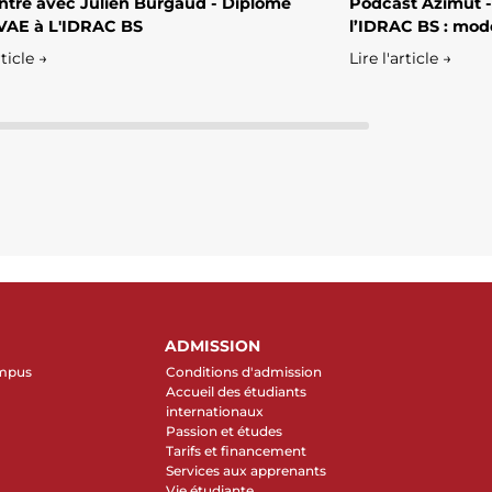
tre avec Julien Burgaud - Diplômé
Podcast Azimut -
VAE à L'IDRAC BS
l’IDRAC BS : mod
rticle →
Lire l'article →
ADMISSION
ampus
Conditions d'admission
Accueil des étudiants
internationaux
Passion et études
Tarifs et financement
Services aux apprenants
Vie étudiante