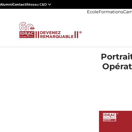
Alumni
Contact
Réseau C&D
Ecole
Formations
Cam
Portrai
Opérat