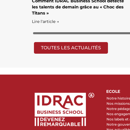
Comment IDRAC Business School détecte
les talents de demain grâce au « Choc des
Titans »
Lire l'article →
TOUTES LES ACTUALITÉS
ECOLE
Notre histoir
Nos missions 
Notre pédag
Nos engage
Nos labels et
Notre gouve
Nos actualité