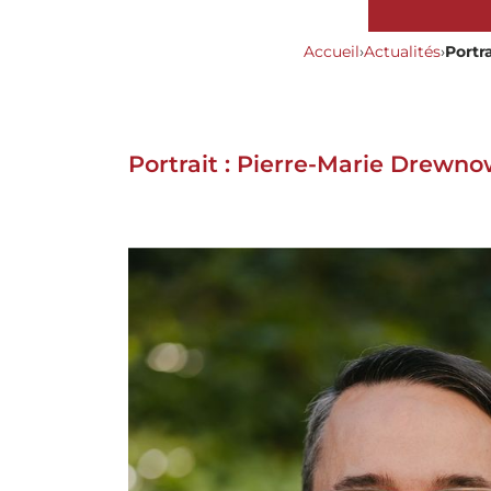
Accueil
›
Actualités
›
Portr
Portrait : Pierre-Marie Drewn