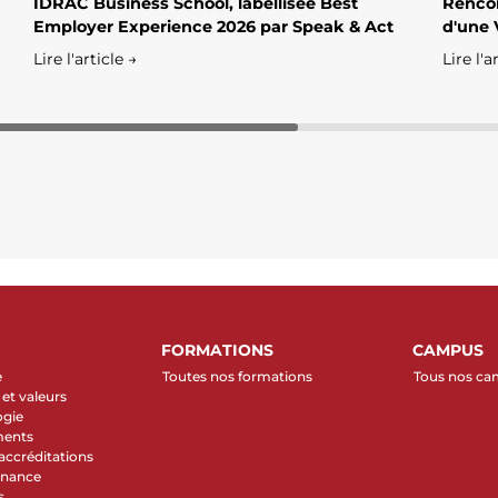
IDRAC Business School, labellisée Best
Rencon
Employer Experience 2026 par Speak & Act
d'une 
Lire l'article →
Lire l'a
FORMATIONS
CAMPUS
e
Toutes nos formations
Tous nos c
et valeurs
ogie
ments
 accréditations
rnance
s