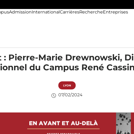
pus
Admission
International
Carrières
Recherche
Entreprises
t : Pierre-Marie Drewnowski, D
ionnel du Campus René Cassin
LYON
07/02/2024