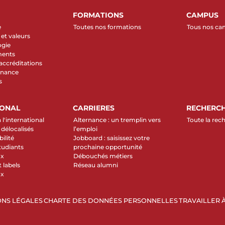
FORMATIONS
CAMPUS
e
Toutes nos formations
Tous nos c
et valeurs
ogie
ments
 accréditations
rnance
s
IONAL
CARRIERES
RECHERC
 l'international
Alternance : un tremplin vers
Toute la rec
élocalisés
l’emploi
ilité
Jobboard : saisissez votre
tudiants
prochaine opportunité
ux
Débouchés métiers
 labels
Réseau alumni
ux
NS LÉGALES
CHARTE DES DONNÉES PERSONNELLES
TRAVAILLER À