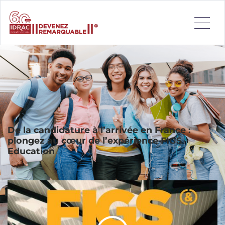
FIGS Education est le service d’admission de nos étudiants
internationaux et d’outre-mer. Notre équipe vous
accompagne durant tout le processus de candidature au
sein de notre école : choix du programme, concours
d’entrée, inscription, visa étudiant, arrivée en France, etc.
Elle partage un même lien étroit avec le monde
professionnel, une pédagogie par l’action et un réseau de
plus de 10 000 entreprises et organisations partenaires.
De la candidature à l’arrivée en France :
plongez au cœur de l’expérience FIGS
Education