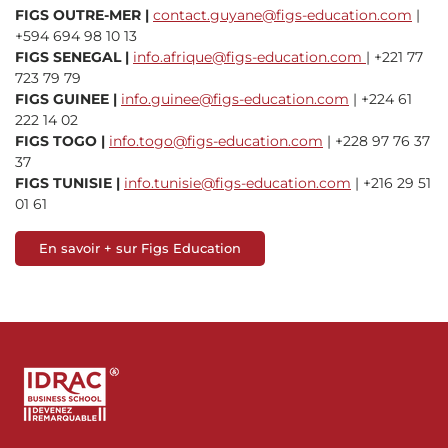
FIGS OUTRE-MER |
contact.guyane@figs-education.com
|
+594 694 98 10 13
FIGS SENEGAL |
info.afrique@figs-education.com
| +221 77
723 79 79
FIGS GUINEE |
info.guinee@figs-education.com
| +224 61
222 14 02
FIGS TOGO |
info.togo@figs-education.com
| +228 97 76 37
37
FIGS TUNISIE |
info.tunisie@figs-education.com
| +216 29 51
01 61
En savoir + sur Figs Education