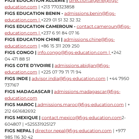
FIGS EDUCATION ALGERIE |
direction.algerie@figs-
education.com
| +213 770323858
FIGS EDUCATION BENIN -
admissions.benin@figs-
education.com |
+229 01 51 32 32 32
FIGS EDUCATION CAMEROUN -
contact.cameroun@figs-
education.com |
+237 6 91 84 07 16
FIGS EDUCATION CHINE |
admissions.chine@figs-
education.com
| +86 15 311 209 250
FIGS CONGO |
info.congo@figs-education.com |
+242
04 471 88 51
FIGS COTE D’IVOIRE |
admissions.abidjan@figs-
education.com
| +225 07 79 71 71 94
FIGS INDE |
advisor.india@figs-education.com
| +44 7950
737167
FIGS MADAGASCAR |
admissions.madagascar@figs-
education.com
FIGS MAROC |
admissions.maroc@figs-education.com
| +
212 661682692
FIGS MEXIQUE |
contact.mexico@figs-education.com
2-
604807 | +525531925127
FIGS NEPAL |
director.nepal@figs-education.com
| +977
985 116 30 42