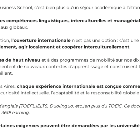
usiness School, c’est bien plus qu’un séjour académique à l’étran
es compétences linguistiques, interculturelles et managéria
aux globaux.
tion,
l’ouverture internationale
n’est pas une option : c’est un
lement, agir localement et coopérer interculturellement
.
es de haut niveau
et à des programmes de mobilité sur nos dix 
imentent de nouveaux contextes d’apprentissage et construisent l
llant.
s Aires,
chaque expérience internationale est conçue comme
a curiosité intellectuelle, l’adaptabilité et la responsabilité global
'anglais (TOEFL,IELTS, Duolinguo, etc.)en plus du TOEIC. Ce docum
r 360Learning.
rtaines exigences peuvent être demandées par les universités