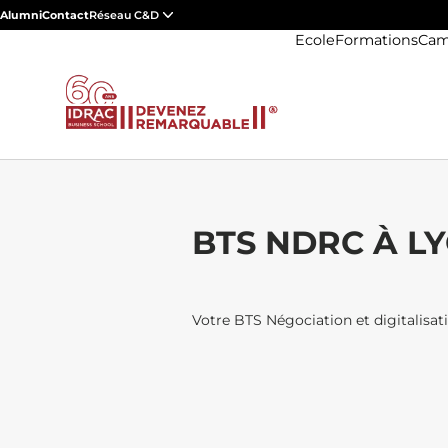
Alumni
Contact
Réseau C&D
Ecole
Formations
Cam
BTS NDRC À L
Votre BTS Négociation et digitalisati