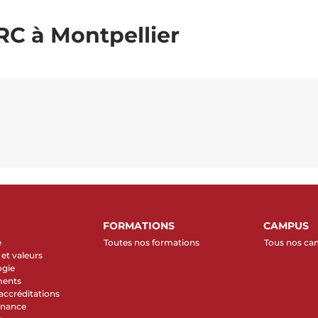
RC à Montpellier
FORMATIONS
CAMPUS
e
Toutes nos formations
Tous nos c
et valeurs
ogie
ments
 accréditations
rnance