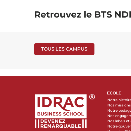
Retrouvez le BTS ND
TOUS LES CAMPUS
ECOLE
Notre histoir
Nos missions 
Notre pédag
Nos engage
Nos labels et
Notre gouve