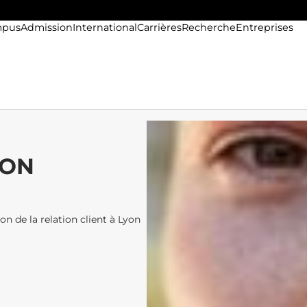
pus
Admission
International
Carrières
Recherche
Entreprises
YON
on de la relation client à Lyon