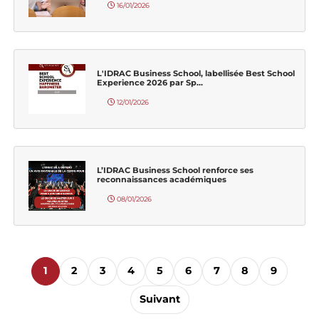
16/01/2026
L'IDRAC Business School, labellisée Best School
Experience 2026 par Sp...
12/01/2026
L’IDRAC Business School renforce ses
reconnaissances académiques
08/01/2026
1
2
3
4
5
6
7
8
9
Suivant