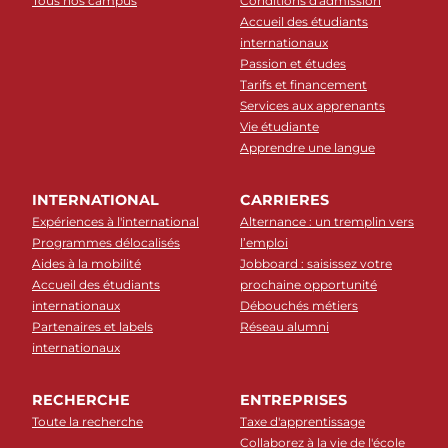
Tous nos campus
Conditions d'admission
Accueil des étudiants
internationaux
Passion et études
Tarifs et financement
Services aux apprenants
Vie étudiante
Apprendre une langue
INTERNATIONAL
CARRIERES
Expériences à l'international
Alternance : un tremplin vers
Programmes délocalisés
l’emploi
Aides à la mobilité
Jobboard : saisissez votre
Accueil des étudiants
prochaine opportunité
internationaux
Débouchés métiers
Partenaires et labels
Réseau alumni
internationaux
RECHERCHE
ENTREPRISES
Toute la recherche
Taxe d'apprentissage
Collaborez à la vie de l'école