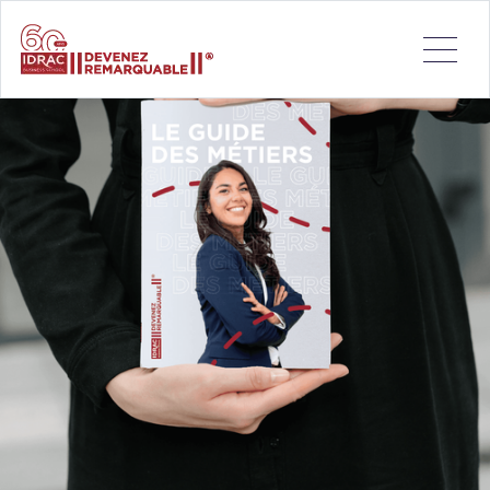
Vous vous demandez que faire après une école de
commerce ? Notre Guide des Métiers IDRAC Business
School vous aide à y voir clair ! Dans ce livre blanc, explorez
la diversité des carrières accessibles aux diplômés d’école
de commerce : du commerce international au marketing
digital, en passant par les achats, la supply chain, la finance
ou l’entrepreneuriat. Vous y découvrirez une sélection de
métiers actuels et recherchés, des témoignages d’anciens
diplômés et des conseils concrets pour bâtir un parcours
professionnel à votre image. 📘 Un guide inspirant, pratique
et 100 % orienté emploi, réalisé en collaboration avec des
Alumni IDRAC aux parcours riches et inspirants.
Téléchargez-le dès maintenant et donnez un cap à votre
avenir professionnel !
Téléchargement :
Guide des métiers