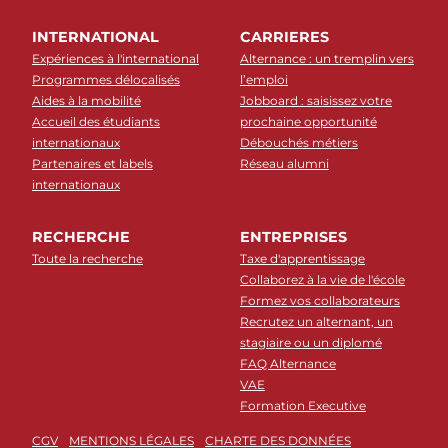
INTERNATIONAL
CARRIERES
Expériences à l'international
Alternance : un tremplin vers
Programmes délocalisés
l’emploi
Aides à la mobilité
Jobboard : saisissez votre
Accueil des étudiants
prochaine opportunité
internationaux
Débouchés métiers
Partenaires et labels
Réseau alumni
internationaux
RECHERCHE
ENTREPRISES
Toute la recherche
Taxe d'apprentissage
Collaborez à la vie de l'école
Formez vos collaborateurs
Recrutez un alternant, un
stagiaire ou un diplomé
FAQ Alternance
VAE
Formation Executive
CGV
MENTIONS LÉGALES
CHARTE DES DONNÉES