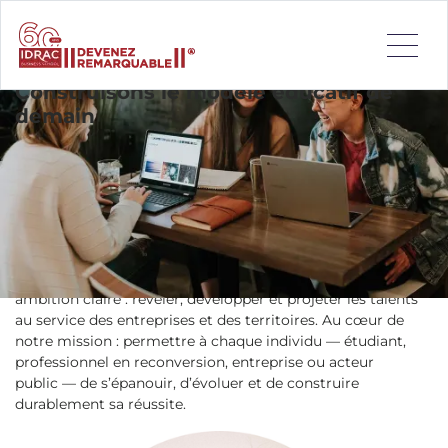
Construisons le modèle éducatif de
demain
Choisir une école, un partenaire de formation ou un futur
collaborateur, ce n’est pas seulement faire un choix
académique ou professionnel. C’est engager l’avenir,
tracer une trajectoire, investir dans le potentiel humain.
Le réseau
Compétences & Développement
porte une
ambition claire : révéler, développer et projeter les talents
au service des entreprises et des territoires. Au cœur de
notre mission : permettre à chaque individu — étudiant,
professionnel en reconversion, entreprise ou acteur
public — de s’épanouir, d’évoluer et de construire
durablement sa réussite.