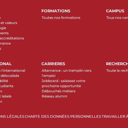
FORMATIONS
CAMPUS
e
Toutes nos formations
Tous nos c
et valeurs
ogie
ments
 accréditations
rnance
s
IONAL
CARRIERES
RECHERC
 l'international
Alternance : un tremplin vers
Toute la rec
élocalisés
l’emploi
ilité
Jobboard : saisissez votre
tudiants
prochaine opportunité
ux
Débouchés métiers
 labels
Réseau alumni
ux
NS LÉGALES
CHARTE DES DONNÉES PERSONNELLES
TRAVAILLER À