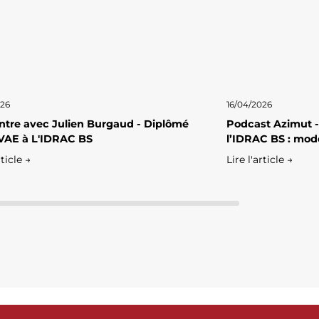
026
16/04/2026
tre avec Julien Burgaud - Diplômé
Podcast Azimut -
VAE à L'IDRAC BS
l’IDRAC BS : mod
rticle →
Lire l'article →