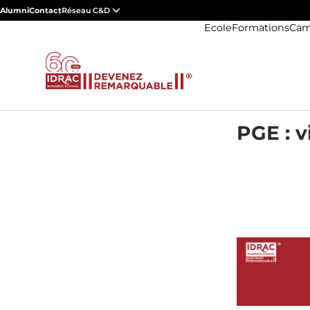
Alumni
Contact
Réseau C&D
Ecole
Formations
Cam
PGE : v