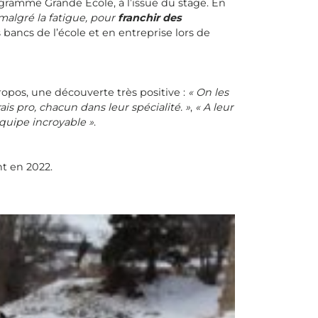
gramme Grande Ecole, à l’issue du stage. En
 malgré la fatigue, pour
franchir des
 bancs de l’école et en entreprise lors de
ropos, une découverte très positive :
« On les
ais pro, chacun dans leur spécialité. »
,
« A leur
équipe incroyable »
.
t en 2022.