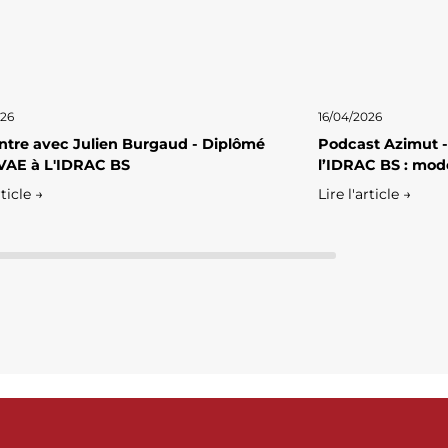
026
16/04/2026
tre avec Julien Burgaud - Diplômé
Podcast Azimut -
VAE à L'IDRAC BS
l’IDRAC BS : mod
rticle →
Lire l'article →