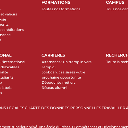
FORMATIONS
CAMPUS
e
Toutes nos formations
Tous nos c
et valeurs
ogie
ments
 accréditations
rnance
s
IONAL
CARRIERES
RECHERC
 l'international
Alternance : un tremplin vers
Toute la rec
élocalisés
l’emploi
ilité
Jobboard : saisissez votre
tudiants
prochaine opportunité
ux
Débouchés métiers
 labels
Réseau alumni
ux
NS LÉGALES
CHARTE DES DONNÉES PERSONNELLES
TRAVAILLER À