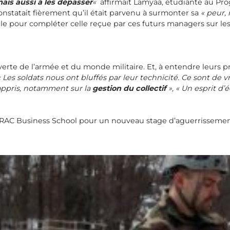
mais aussi à les dépasser
«
affirmait Lamyaa, étudiante au Pro
onstatait fièrement qu’il était parvenu à surmonter sa
« peur,
ile pour compléter celle reçue par ces futurs managers sur les
erte de l’armée et du monde militaire. Et, à entendre leurs p
 Les soldats nous ont bluffés par leur technicité. Ce sont de vr
 appris, notamment sur la
gestion du collectif
», « Un esprit d’
IDRAC Business School pour un nouveau stage d’aguerrissemen