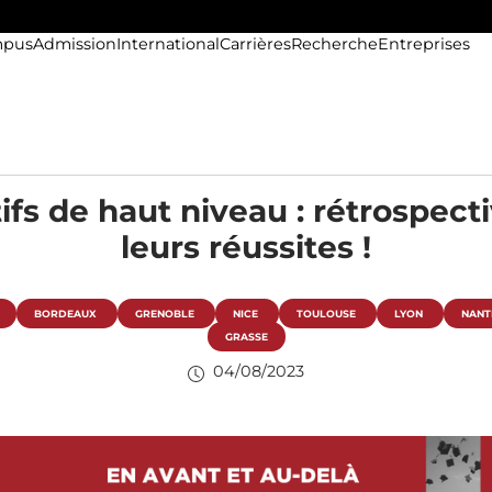
pus
Admission
International
Carrières
Recherche
Entreprises
ifs de haut niveau : rétrospect
leurs réussites !
BORDEAUX
GRENOBLE
NICE
TOULOUSE
LYON
NANT
GRASSE
04/08/2023