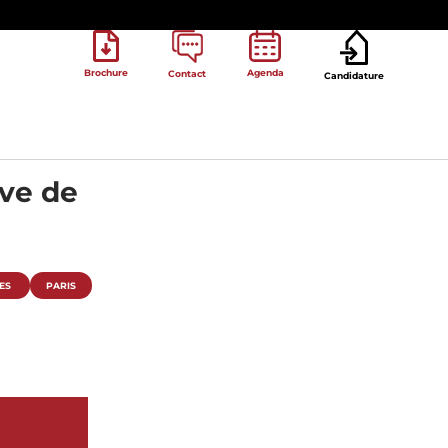
Brochure
Agenda
Contact
Candidature
ive de
ES
PARIS