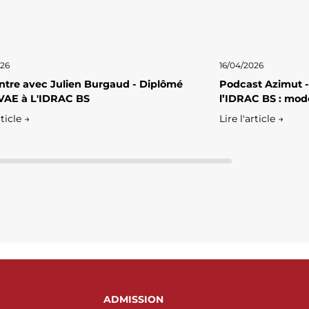
026
16/04/2026
tre avec Julien Burgaud - Diplômé
Podcast Azimut -
VAE à L'IDRAC BS
l’IDRAC BS : mod
rticle →
Lire l'article →
ADMISSION