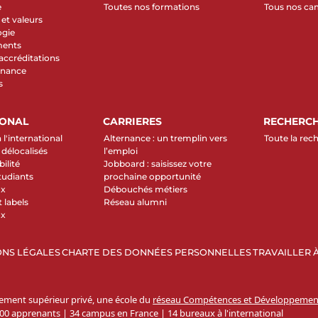
e
Toutes nos formations
Tous nos c
et valeurs
ogie
ments
 accréditations
rnance
s
IONAL
CARRIERES
RECHERC
 l'international
Alternance : un tremplin vers
Toute la rec
élocalisés
l’emploi
ilité
Jobboard : saisissez votre
tudiants
prochaine opportunité
ux
Débouchés métiers
 labels
Réseau alumni
ux
NS LÉGALES
CHARTE DES DONNÉES PERSONNELLES
TRAVAILLER À