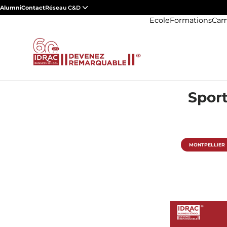
Alumni
Contact
Réseau C&D
Ecole
Formations
Cam
Sport
MONTPELLIER