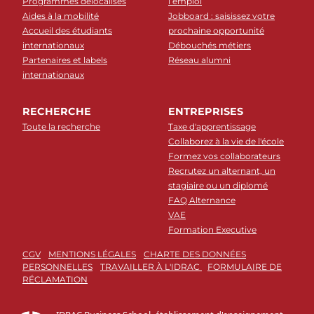
Programmes délocalisés
l’emploi
Aides à la mobilité
Jobboard : saisissez votre
Accueil des étudiants
prochaine opportunité
internationaux
Débouchés métiers
Partenaires et labels
Réseau alumni
internationaux
RECHERCHE
ENTREPRISES
Toute la recherche
Taxe d'apprentissage
Collaborez à la vie de l'école
Formez vos collaborateurs
Recrutez un alternant, un
stagiaire ou un diplomé
FAQ Alternance
VAE
Formation Executive
CGV
MENTIONS LÉGALES
CHARTE DES DONNÉES
PERSONNELLES
TRAVAILLER À L'IDRAC
FORMULAIRE DE
RÉCLAMATION