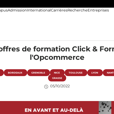
pus
Admission
International
Carrières
Recherche
Entreprises
offres de formation Click & Fo
l'Opcommerce
BORDEAUX
GRENOBLE
NICE
TOULOUSE
LYON
NANT
GRASSE
05/10/2022