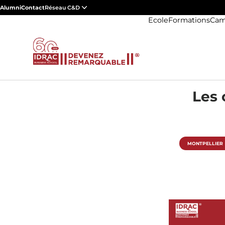
Alumni
Contact
Réseau C&D
Ecole
Formations
Cam
Les 
MONTPELLIER