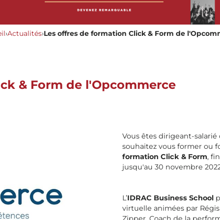
il
›
Actualités
›
Les offres de formation Click & Form de l'Opco
Click & Form de l'Opcommerce
Vous êtes dirigeant-salarié
souhaitez vous former ou fo
formation Click & Form
, f
jusqu'au 30 novembre 2022
L’
IDRAC Business School
p
virtuelle animées par Régis
Zipper, Coach de la perfor