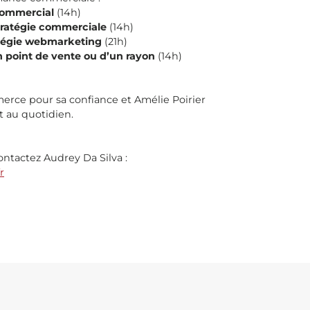
commercial
(14h)
stratégie commerciale
(14h)
atégie webmarketing
(21h)
 point de vente ou d’un rayon
(14h)
rce pour sa confiance et Amélie Poirier
au quotidien.
ontactez Audrey Da Silva :
r