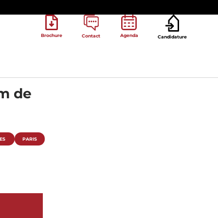
Brochure
Agenda
Contact
Candidature
rm de
ES
PARIS