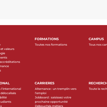
FORMATIONS
CAMPUS
e
Toutes nos formations
Tous nos c
et valeurs
ogie
ments
 accréditations
rnance
s
IONAL
CARRIERES
RECHERC
 l'international
Alternance : un tremplin vers
Toute la rec
élocalisés
l’emploi
ilité
Jobboard : saisissez votre
tudiants
prochaine opportunité
ux
Débouchés métiers