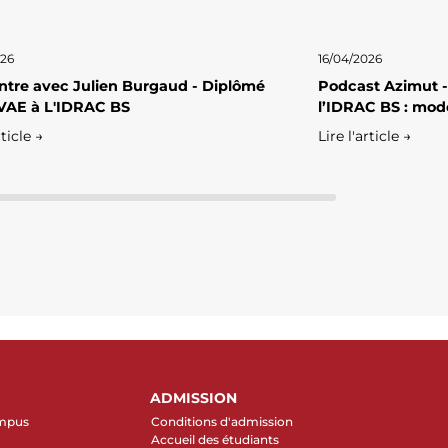
026
16/04/2026
tre avec Julien Burgaud - Diplômé
Podcast Azimut -
VAE à L'IDRAC BS
l’IDRAC BS : mod
rticle →
Lire l'article →
ADMISSION
ampus
Conditions d'admission
Accueil des étudiants