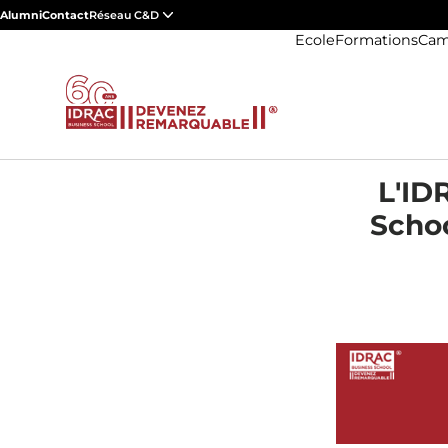
Alumni
Contact
Réseau C&D
Ecole
Formations
Cam
L'ID
Schoo