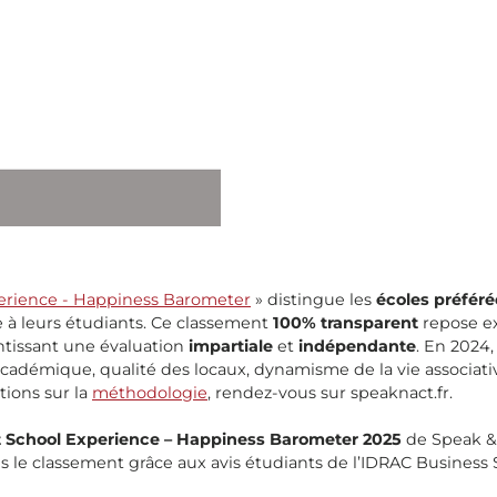
erience - Happiness Barometer
» distingue les
écoles préféré
e à leurs étudiants. Ce classement
100% transparent
repose ex
ntissant une évaluation
impartiale
et
indépendante
. En 2024,
ce académique, qualité des locaux, dynamisme de la vie associa
ions sur la
méthodologie
, rendez-vous sur speaknact.fr.
t School Experience – Happiness Barometer 2025
de Speak & 
ns le classement grâce aux avis étudiants de l’IDRAC Business 