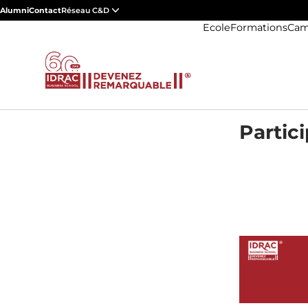
Alumni
Contact
Réseau C&D
Ecole
Formations
Cam
Partic