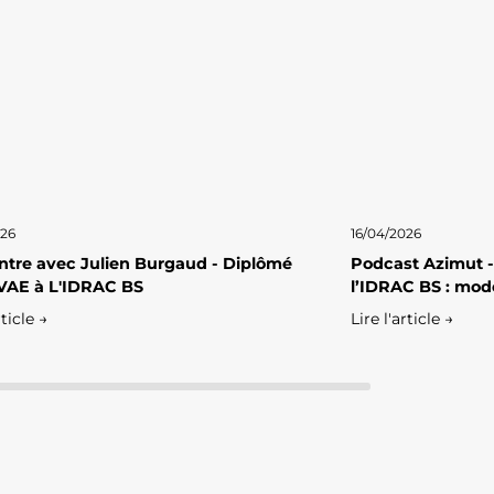
026
16/04/2026
tre avec Julien Burgaud - Diplômé
Podcast Azimut -
VAE à L'IDRAC BS
l’IDRAC BS : mod
rticle →
Lire l'article →