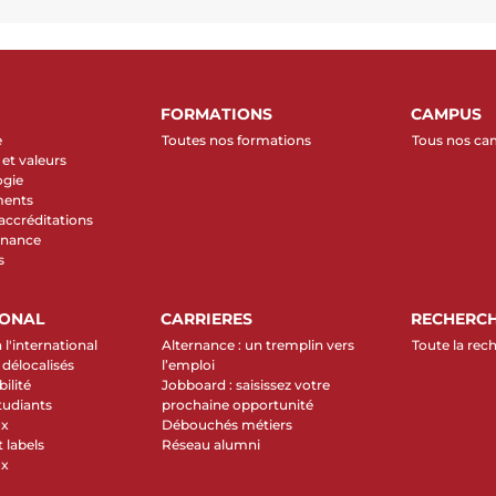
FORMATIONS
CAMPUS
e
Toutes nos formations
Tous nos c
et valeurs
ogie
ments
 accréditations
rnance
s
IONAL
CARRIERES
RECHERC
 l'international
Alternance : un tremplin vers
Toute la rec
élocalisés
l’emploi
ilité
Jobboard : saisissez votre
tudiants
prochaine opportunité
ux
Débouchés métiers
 labels
Réseau alumni
ux