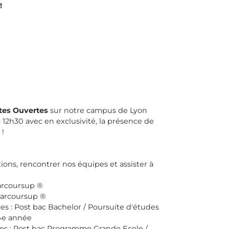
!
tes Ouvertes
sur notre campus de Lyon
à 12h30 avec en exclusivité, la présence de
!​
ons, rencontrer nos équipes et assister à
arcoursup ®
Parcoursup ®
es : Post bac Bachelor / Poursuite d'études
4e année
ces : Post bac Programme Grande Ecole /