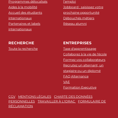
Programmes délocalisés
l’emploi
Aides à la mobilité
Jobboard : saisissez votre
Accueil des étudiants
prochaine opportunité
internationaux
Débouchés métiers
Partenaires et labels
Réseau alumni
internationaux
RECHERCHE
ENTREPRISES
Toute la recherche
Taxe d'apprentissage
Collaborez à la vie de l'école
Formez vos collaborateurs
Recrutez un alternant, un
stagiaire ou un diplomé
FAQ Alternance
VAE
Formation Executive
CGV
MENTIONS LÉGALES
CHARTE DES DONNÉES
PERSONNELLES
TRAVAILLER À L'IDRAC
FORMULAIRE DE
RÉCLAMATION