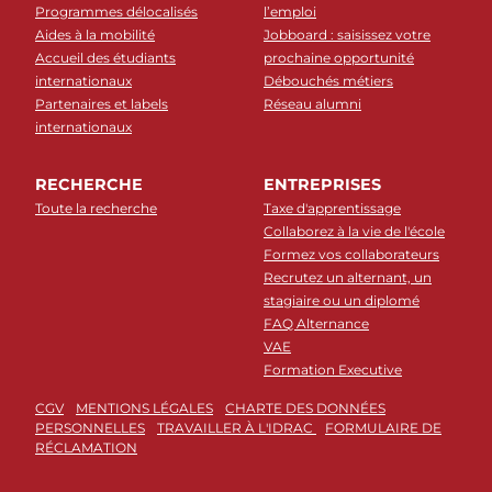
Programmes délocalisés
l’emploi
Aides à la mobilité
Jobboard : saisissez votre
Accueil des étudiants
prochaine opportunité
internationaux
Débouchés métiers
Partenaires et labels
Réseau alumni
internationaux
RECHERCHE
ENTREPRISES
Toute la recherche
Taxe d'apprentissage
Collaborez à la vie de l'école
Formez vos collaborateurs
Recrutez un alternant, un
stagiaire ou un diplomé
FAQ Alternance
VAE
Formation Executive
CGV
MENTIONS LÉGALES
CHARTE DES DONNÉES
PERSONNELLES
TRAVAILLER À L'IDRAC
FORMULAIRE DE
RÉCLAMATION