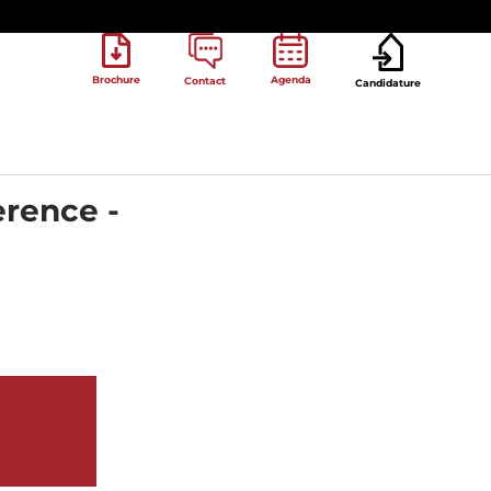
Brochure
Agenda
Contact
Candidature
erence -