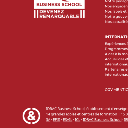
Notre pédag
Nos engage
Nos labels et
Notre gouve
Nos actualité
INTERNAT
Expériences à
Programmes d
Aides à la mob
Accueil des é
internationa
Partenaires et
internationa
CGV
MENTIO