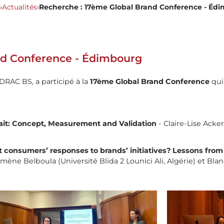
›
Actualités
›
Recherche : 17ème Global Brand Conference - Éd
nd Conference - Édimbourg
DRAC BS, a participé à la
17ème Global Brand Conference
qui
:
rait: Concept, Measurement and Validation
- Claire-Lise Ack
t consumers’ responses to brands’ initiatives? Lessons fro
ène Belboula (Université Blida 2 Lounici Ali, Algérie) et Bl