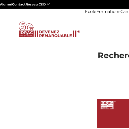
Alumni
Contact
Réseau C&D
Ecole
Formations
Cam
Recherc