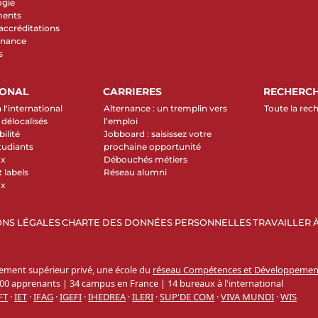
ogie
ments
 accréditations
rnance
s
IONAL
CARRIERES
RECHERC
 l'international
Alternance : un tremplin vers
Toute la rec
élocalisés
l’emploi
ilité
Jobboard : saisissez votre
tudiants
prochaine opportunité
ux
Débouchés métiers
 labels
Réseau alumni
ux
NS LÉGALES
CHARTE DES DONNÉES PERSONNELLES
TRAVAILLER À