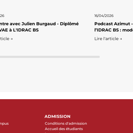
026
16/04/2026
tre avec Julien Burgaud - Diplômé
Podcast Azimut -
VAE à L'IDRAC BS
l’IDRAC BS : mod
rticle →
Lire l'article →
ADMISSION
ampus
Conditions d'admission
Accueil des étudiants