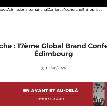
pus
Admission
International
Carrières
Recherche
Entreprises
he : 17ème Global Brand Conf
Édimbourg
06/06/2024