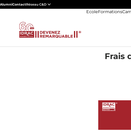
Alumni
Contact
Réseau C&D
Ecole
Formations
Cam
Frais 