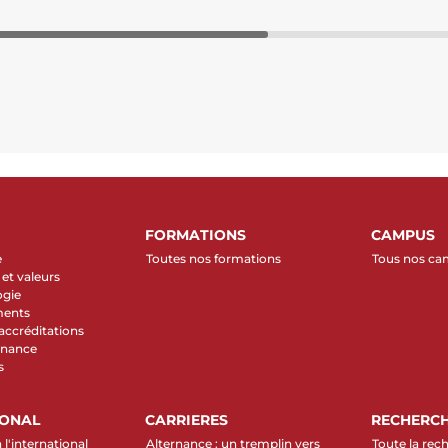
FORMATIONS
CAMPUS
e
Toutes nos formations
Tous nos c
et valeurs
ogie
ments
 accréditations
rnance
s
IONAL
CARRIERES
RECHERC
 l'international
Alternance : un tremplin vers
Toute la rec