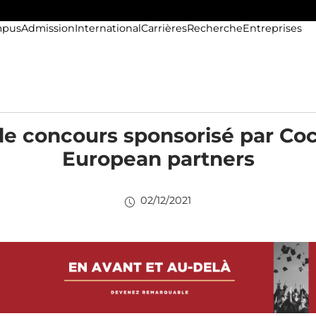
pus
Admission
International
Carrières
Recherche
Entreprises
de concours sponsorisé par Co
European partners
02/12/2021