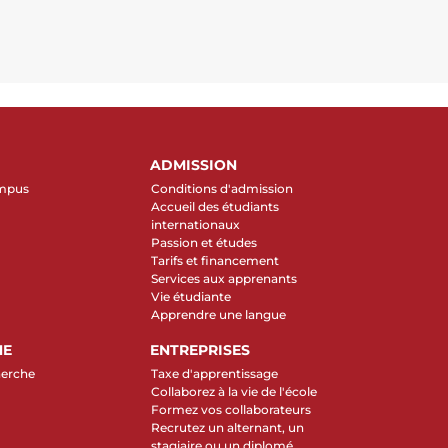
ADMISSION
ampus
Conditions d'admission
Accueil des étudiants
internationaux
Passion et études
Tarifs et financement
Services aux apprenants
Vie étudiante
Apprendre une langue
HE
ENTREPRISES
herche
Taxe d'apprentissage
Collaborez à la vie de l'école
Formez vos collaborateurs
Recrutez un alternant, un
stagiaire ou un diplomé