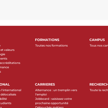
FORMATIONS
CAMPUS
e
Toutes nos formations
Tous nos c
et valeurs
ogie
ments
 accréditations
rnance
s
IONAL
CARRIERES
RECHERC
 l'international
Alternance : un tremplin vers
Toute la rec
élocalisés
l’emploi
ilité
Jobboard : saisissez votre
tudiants
prochaine opportunité
ux
Débouchés métiers