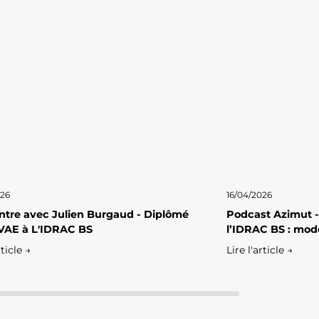
026
16/04/2026
tre avec Julien Burgaud - Diplômé
Podcast Azimut -
VAE à L'IDRAC BS
l’IDRAC BS : mod
rticle →
Lire l'article →