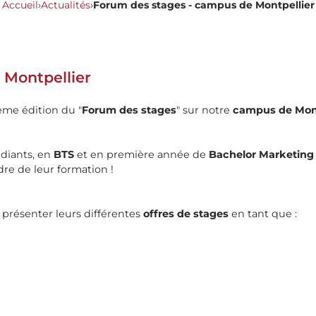
Accueil
›
Actualités
›
Forum des stages - campus de Montpellier
 Montpellier
ème édition du "
Forum des stages
" sur notre
campus de Mont
udiants, en
BTS
et en première année de
Bachelor Marketing 
dre de leur formation !
 présenter leurs différentes
offres de stages
en tant que :