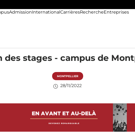
pus
Admission
International
Carrières
Recherche
Entreprises
 des stages - campus de Montp
MONTPELLIER
28/11/2022