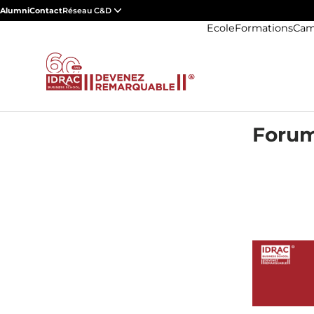
Alumni
Contact
Réseau C&D
Ecole
Formations
Cam
Forum