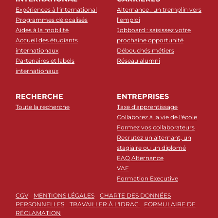
Expériences à l'international
Alternance : un tremplin vers
Programmes délocalisés
l’emploi
Aides à la mobilité
Jobboard : saisissez votre
Accueil des étudiants
prochaine opportunité
internationaux
Débouchés métiers
Partenaires et labels
Réseau alumni
internationaux
RECHERCHE
ENTREPRISES
Toute la recherche
Taxe d'apprentissage
Collaborez à la vie de l'école
Formez vos collaborateurs
Recrutez un alternant, un
stagiaire ou un diplomé
FAQ Alternance
VAE
Formation Executive
CGV
MENTIONS LÉGALES
CHARTE DES DONNÉES
PERSONNELLES
TRAVAILLER À L'IDRAC
FORMULAIRE DE
RÉCLAMATION