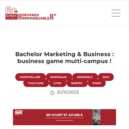
Bachelor Marketing & Business :
business game multi-campus !
MONTPELLIER
BORDEAUX
GRENOBLE
NICE
TOULOUSE
LYON
NANTES
PARIS
20/10/2023