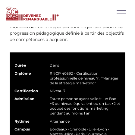
Les programmes MBA s’articulent autour de blocs de
compétences consacrés aux disciplines de base du
management et des affaires économiques. Les
modules de cours dispensés sont organisés selon une
progression pédagogique définie à partir des objectifs
de compétences à acquérir.
Durée
2 ans
Diplôme
RNCP 40592 - Certification
professionnelle de niveau 7 : "Manager
de la stratégie marketing"
Certification
Niveau 7
Admission
Toute personne ayant validé : un Bac
+3 ou niveau équivalent ou un bac+2 et
occupé des fonctions marketing
pendant au moins 1 an
Rythme
Alternance
Campus
Bordeaux
Grenoble
Lille
Lyon
Nantes
Nice
Paris Courbevoie