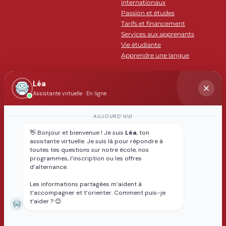
internationaux
Passion et études
Tarifs et financement
Services aux apprenants
Vie étudiante
Apprendre une langue
INTERNATIONAL
CARRIERES
Léa
Expériences à l'international
Alternance : un tremplin vers
Assistante virtuelle · En ligne
Programmes délocalisés
l’emploi
Aides à la mobilité
Jobboard : saisissez votre
AUJOURD'HUI
Accueil des étudiants
prochaine opportunité
👋 Bonjour et bienvenue ! Je suis
Léa
, ton
internationaux
Débouchés métiers
assistante virtuelle. Je suis là pour répondre à
Partenaires et labels
Réseau alumni
toutes tes questions sur notre école, nos
internationaux
programmes, l’inscription ou les offres
d’alternance.
RECHERCHE
ENTREPRISES
Les informations partagées m’aident à
t’accompagner et t’orienter. Comment puis-je
Toute la recherche
Taxe d'apprentissage
t’aider ? 😊
Collaborez à la vie de l'école
Formez vos collaborateurs
Recrutez un alternant, un