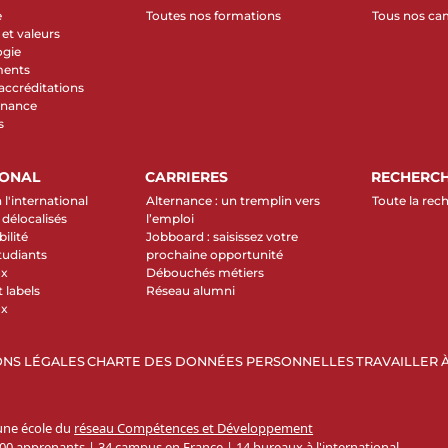
e
Toutes nos formations
Tous nos c
et valeurs
ogie
ments
 accréditations
rnance
s
IONAL
CARRIERES
RECHERC
 l'international
Alternance : un tremplin vers
Toute la rec
élocalisés
l’emploi
ilité
Jobboard : saisissez votre
tudiants
prochaine opportunité
ux
Débouchés métiers
 labels
Réseau alumni
ux
NS LÉGALES
CHARTE DES DONNÉES PERSONNELLES
TRAVAILLER À