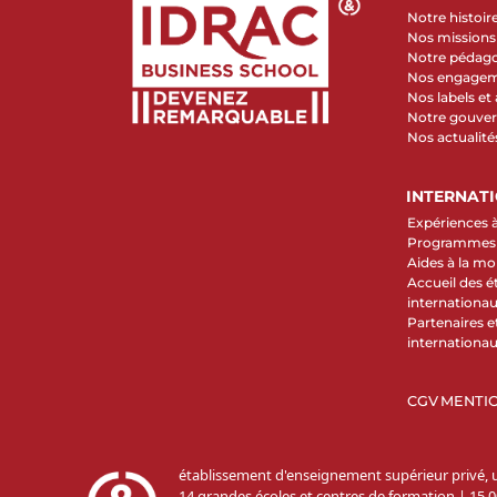
Notre histoir
Nos missions 
Notre pédag
Nos engage
Nos labels et
Notre gouve
Nos actualité
INTERNAT
Expériences à
Programmes d
Aides à la mob
Accueil des é
internationa
Partenaires et
internationa
CGV
MENTIO