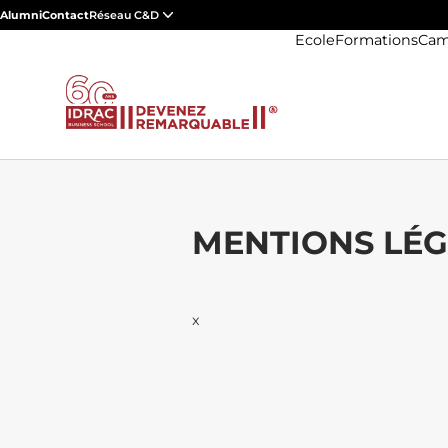
Alumni
Contact
Réseau C&D
Ecole
Formations
Cam
MENTIONS LÉG
x