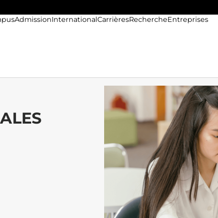
pus
Admission
International
Carrières
Recherche
Entreprises
ALES