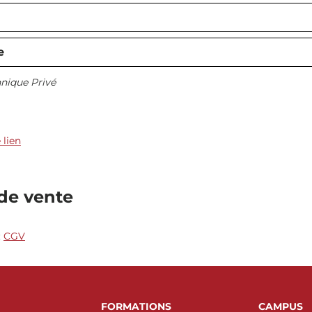
e
nique Privé
 lien
de vente
:
CGV
FORMATIONS
CAMPUS