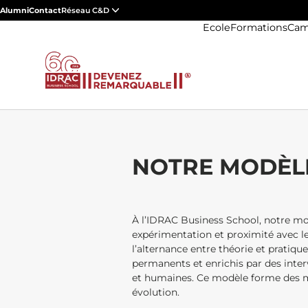
Alumni
Contact
Réseau C&D
Ecole
Formations
Cam
NOTRE MODÈL
À l’IDRAC Business School, notre m
expérimentation et proximité avec le
l’alternance entre théorie et pratique
permanents et enrichis par des inte
et humaines. Ce modèle forme des ma
évolution.