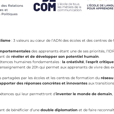
alisme
: 3 valeurs au cœur de l’ADN des écoles et des centres d
mportementales
des apprenants étant une de ses priorités, l’I
ant de
révéler et de développer son potentiel humain
.
pétences humaines fondamentales :
la
créativité
,
l
’
esprit critique
nseignement de 20h qui permet aux apprenants de vivre des ex
s partagées par les écoles et les centres de formation du
réseau
apporter des réponses concrètes et innovantes
aux transition
tences qui leur permettront d’
inventer le monde de demain
,
ant de bénéficier d’une
double diplomation
et de faire reconnaî