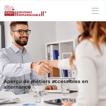
L’alternance est bien plus qu’un mode d’apprentissage :
c’est une expérience professionnalisante qui vous permet
de développer vos compétences tout en construisant votre
avenir professionnel. En combinant formation académique
et immersion en entreprise, vous apprenez à maîtriser les
enjeux réels du terrain, à gagner en autonomie et à
valoriser votre profil auprès des recruteurs. À l’IDRAC
Business School, nous accompagnons chaque étudiant
dans la recherche d’une entreprise partenaire, grâce à un
réseau solide de professionnels, des ateliers de coaching
personnalisés et une pédagogie active axée sur la
performance et l’évolution de carrière.
Aperçu de métiers accessibles en
alternance
Que vous soyez attiré(e) par le commerce, le marketing, la
gestion ou la relation client, l’alternance ouvre la porte à