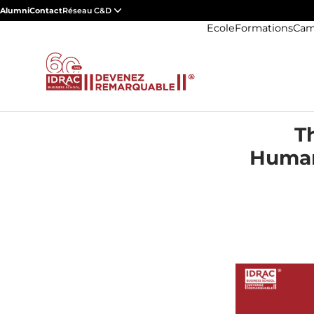
Alumni
Contact
Réseau C&D
Ecole
Formations
Cam
T
Humani