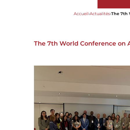
Accueil
›
Actualités
›
The 7th 
The 7th World Conference on A