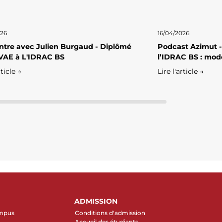
026
16/04/2026
tre avec Julien Burgaud - Diplômé
Podcast Azimut -
VAE à L'IDRAC BS
l’IDRAC BS : mod
rticle →
Lire l'article →
ADMISSION
ampus
Conditions d'admission
Accueil des étudiants