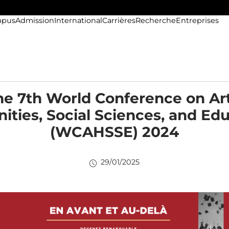
pus
Admission
International
Carrières
Recherche
Entreprises
he 7th World Conference on Art
ties, Social Sciences, and Ed
(WCAHSSE) 2024
29/01/2025