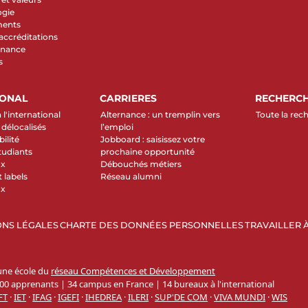
ogie
ments
 accréditations
rnance
s
IONAL
CARRIERES
RECHERC
 l'international
Alternance : un tremplin vers
Toute la rec
élocalisés
l’emploi
ilité
Jobboard : saisissez votre
tudiants
prochaine opportunité
ux
Débouchés métiers
 labels
Réseau alumni
ux
NS LÉGALES
CHARTE DES DONNÉES PERSONNELLES
TRAVAILLER À