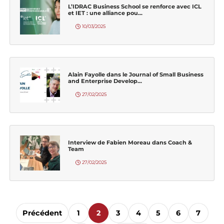
L’IDRAC Business School se renforce avec ICL
et IET : une alliance pou...
10/03/2025
Alain Fayolle dans le Journal of Small Business
and Enterprise Develop...
27/02/2025
Interview de Fabien Moreau dans Coach &
Team
27/02/2025
Précédent
1
2
3
4
5
6
7