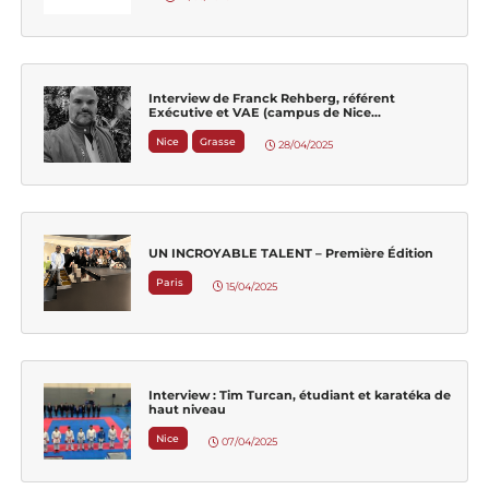
Interview de Franck Rehberg, référent
Exécutive et VAE (campus de Nice...
Nice
Grasse
28/04/2025
UN INCROYABLE TALENT – Première Édition
Paris
15/04/2025
Interview : Tim Turcan, étudiant et karatéka de
haut niveau
Nice
07/04/2025