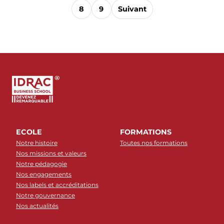
8
9
Suivant
ECOLE
FORMATIONS
Notre histoire
Toutes nos formations
Nos missions et valeurs
Notre pédagogie
Nos engagements
Nos labels et accréditations
Notre gouvernance
Nos actualités