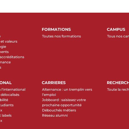
FORMATIONS
CAMPUS
e
Toutes nos formations
Tous nos c
et valeurs
ogie
ments
 accréditations
rnance
s
IONAL
CARRIERES
RECHERC
 l'international
Alternance : un tremplin vers
Toute la rec
élocalisés
l’emploi
ilité
Jobboard : saisissez votre
tudiants
prochaine opportunité
ux
Débouchés métiers
 labels
Réseau alumni
ux