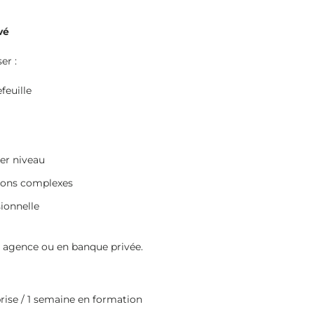
vé
er :
feuille
ier niveau
ations complexes
sionnelle
 agence ou en banque privée.
rise / 1 semaine en formation