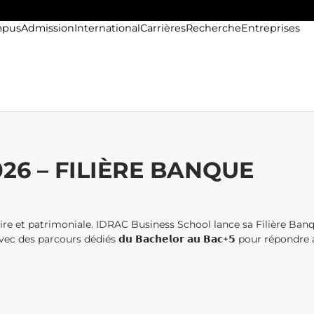
pus
Admission
International
Carrières
Recherche
Entreprises
26 – FILIÈRE BANQUE
ire et patrimoniale. IDRAC Business School lance sa Filière Ban
𝗼𝗻, avec des parcours dédiés 𝗱𝘂 𝗕𝗮𝗰𝗵𝗲𝗹𝗼𝗿 𝗮𝘂 𝗕𝗮𝗰+𝟱 pour répondre