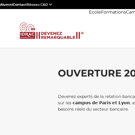
Alumni
Contact
Réseau C&D
Ecole
Formations
Cam
OUVERTURE 20
Devenez experts de la relation banca
sur les 𝗰𝗮𝗺𝗽𝘂𝘀 𝗱𝗲 𝗣𝗮𝗿𝗶𝘀 𝗲𝘁 𝗟𝘆
besoins réels du secteur bancaire.