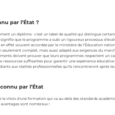
nu par l’État ?
ment un diplôme : c'est un label de qualité qui distingue certai
 signifie que le programme a subi un rigoureux processus d'évalua
n effet souvent accordée par le ministère de l'Éducation national
on seulement complet, mais aussi adapté aux exigences du marché
ssements doivent prouver que leurs programmes respectent un ca
 des ressources suffisantes pour garantir une expérience éducati
iants aux réalités professionnelles qu'ils rencontreront après le
connu par l’État
ire le choix d'une formation qui va au-delà des standards académ
les avantages sont nombreux !