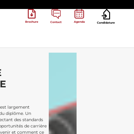
Brochure
Agenda
Contact
Candidature
E
E
s’est largement
 du diplôme. Un
pectant des standards
pportunités de carrière
 avenir et comment ce