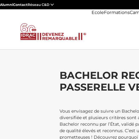
Alumni
Contact
Réseau C&D
Ecole
Formations
Cam
BACHELOR REC
PASSERELLE V
Vous envisagez de suivre un Bachelor,
diversifiée et plusieurs critères so
Bachelor reconnu par l’État, validé 
de qualité élevés et reconnus. C’est
prometteuses ! Découvrez pourquoi 