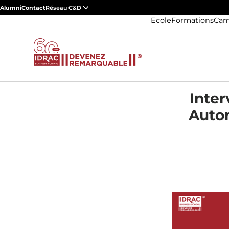
Alumni
Contact
Réseau C&D
Ecole
Formations
Cam
Inter
Autom