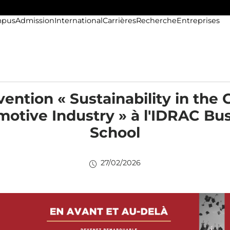
pus
Admission
International
Carrières
Recherche
Entreprises
vention « Sustainability in the 
otive Industry » à l'IDRAC Bu
School
27/02/2026