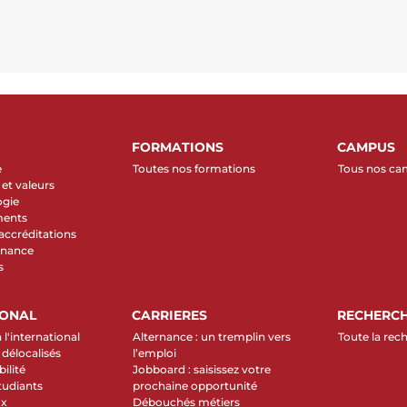
FORMATIONS
CAMPUS
e
Toutes nos formations
Tous nos c
et valeurs
ogie
ments
 accréditations
rnance
s
IONAL
CARRIERES
RECHERC
 l'international
Alternance : un tremplin vers
Toute la rec
élocalisés
l’emploi
ilité
Jobboard : saisissez votre
tudiants
prochaine opportunité
ux
Débouchés métiers