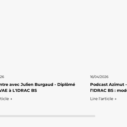
026
16/04/2026
tre avec Julien Burgaud - Diplômé
Podcast Azimut -
VAE à L'IDRAC BS
l’IDRAC BS : mod
rticle →
Lire l'article →